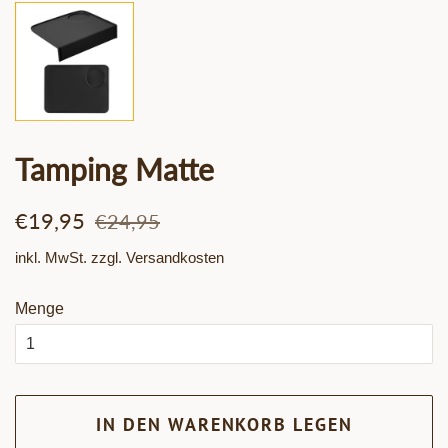
Tamping Matte
Normaler
Sonderpreis
€19,95
€24,95
Preis
inkl. MwSt. zzgl.
Versandkosten
Menge
IN DEN WARENKORB LEGEN